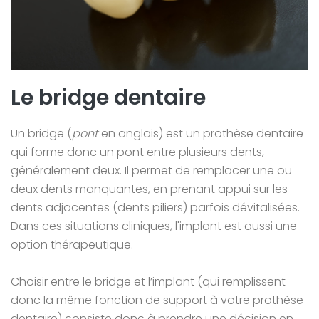
Le bridge dentaire
Un bridge (
pont
en anglais) est un prothèse dentaire
qui forme donc un pont entre plusieurs dents,
généralement deux. Il permet de remplacer une ou
deux dents manquantes, en prenant appui sur les
dents adjacentes (dents piliers) parfois dévitalisées.
Dans ces situations cliniques, l'implant est aussi une
option thérapeutique.
Choisir entre le bridge et l’implant (qui remplissent
donc la même fonction de support à votre prothèse
dentaire) consiste donc à prendre une décision en