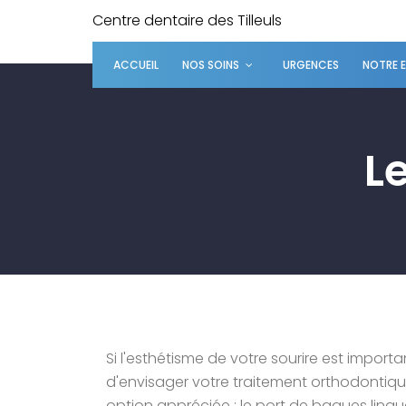
Centre dentaire des Tilleuls
ACCUEIL
NOS SOINS
URGENCES
NOTRE 
L
Si l'esthétisme de votre sourire est impo
d'envisager votre traitement orthodontiqu
option appréciée : le port de bagues lingu