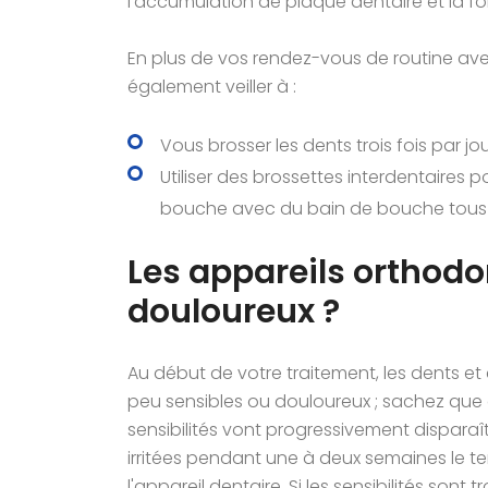
l'accumulation de plaque dentaire et la fo
En plus de vos rendez-vous de routine ave
également veiller à :
Vous brosser les dents trois fois par jou
Utiliser des brossettes interdentaires p
bouche avec du bain de bouche tous l
Les appareils orthodo
douloureux ?
Au début de votre traitement, les dents e
peu sensibles ou douloureux ; sachez que c
sensibilités vont progressivement disparaîtr
irritées pendant une à deux semaines le te
l'appareil dentaire. Si les sensibilités son