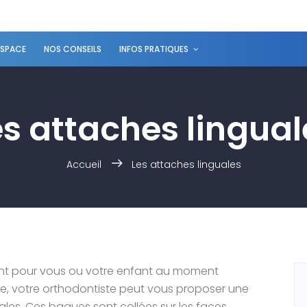
ESPACE
NOS CONSEILS
INFOS PRATIQUES
es attaches lingual
Accueil
Les attaches linguales
rtant pour vous ou votre enfant au moment
e, votre orthodontiste peut vous proposer une
ales. Ces bagues sont collées sur les faces