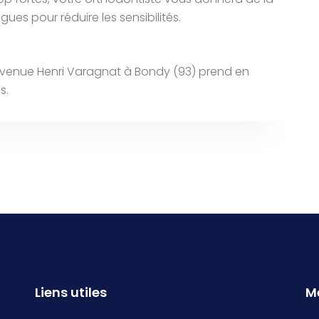
ues pour réduire les sensibilités.
 4 avenue Henri Varagnat à Bondy (93) prend en
s.
Liens utiles
M