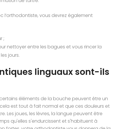
rmation de tartre.
c l’orthodontiste, vous devrez également
r ;
our nettoyer entre les bagues et vous rincer la
es jours.
ntiques linguaux sont-ils
t certains éléments de la bouche peuvent être un
ela est tout à fait normal et que ces douleurs et
e. Les joues, les lèvres, la langue peuvent être
mps qu'elles s'endurcissent et s'habituent à
t trop fortes, votre orthodontiste vous donnera de la